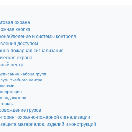
товая охрана
вожная кнопка
еонаблюдение и системы контроля
авления доступом
анно-пожарная сигнализация
ческая охрана
бный центр
асписание набора групп
слуги Учебного центра
ицензии
нформация
реподаватели
онтакты
ровождение грузов
торинг охранно-пожарной сигнализации
защита материалов, изделий и конструкций