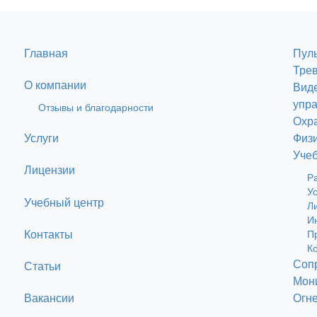
Главная
Пуль
Тре
О компании
Вид
упр
Отзывы и благодарности
Охр
Физи
Услуги
Уче
Лицензии
Р
У
Учебный центр
Л
И
Контакты
П
К
Соп
Статьи
Мони
Вакансии
Огне